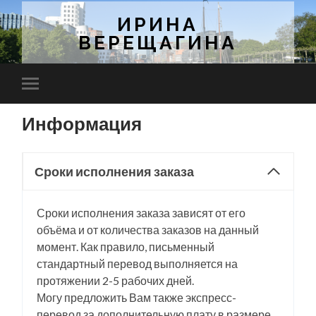
ИРИНА
ВЕРЕЩАГИНА
Toggle
mobile
menu
Информация
Сроки исполнения заказа
Сроки исполнения заказа зависят от его
объёма и от количества заказов на данный
момент. Как правило, письменный
стандартный перевод выполняется на
протяжении 2-5 рабочих дней.
Могу предложить Вам также экспресс-
перевод за дополнительную плату в размере